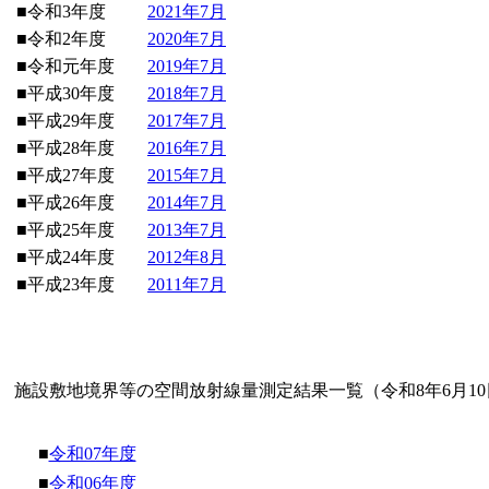
■令和3年度
2021年7月
■令和2年度
2020年7月
■令和元年度
2019年7月
■平成30年度
2018年7月
■平成29年度
2017年7月
■平成28年度
2016年7月
■平成27年度
2015年7月
■平成26年度
2014年7月
■平成25年度
2013年7月
■平成24年度
2012年8月
■平成23年度
2011年7月
施設敷地境界等の空間放射線量測定結果一覧（令和8年6月1
■
令和07年度
■
令和06年度