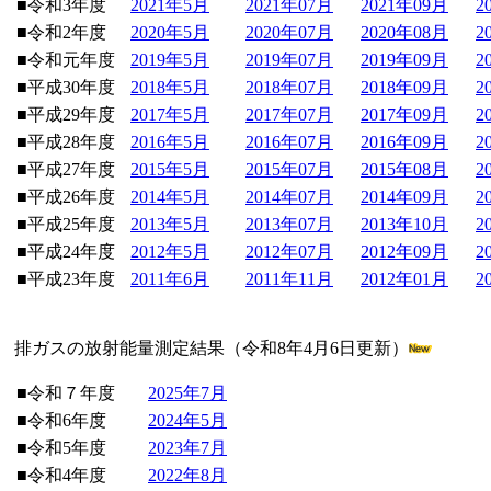
■令和3年度
2021年5月
2021年07月
2021年09月
2
■令和2年度
2020年5月
2020年07月
2020年08月
2
■令和元年度
2019年5月
2019年07月
2019年09月
2
■平成30年度
2018年5月
2018年07月
2018年09月
2
■平成29年度
2017年5月
2017年07月
2017年09月
2
■平成28年度
2016年5月
2016年07月
2016年09月
2
■平成27年度
2015年5月
2015年07月
2015年08月
2
■平成26年度
2014年5月
2014年07月
2014年09月
2
■平成25年度
2013年5月
2013年07月
2013年10月
2
■平成24年度
2012年5月
2012年07月
2012年09月
2
■平成23年度
2011年6月
2011年11月
2012年01月
2
排ガスの放射能量測定結果（令和8年4月6日更新）
■令和７年度
2025年7月
■令和6年度
2024年5月
■令和5年度
2023年7月
■令和4年度
2022年8月