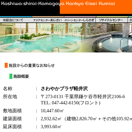
名称
：
さわやかプラザ軽井沢
所在地
：
〒273-0131 千葉県鎌ケ谷市軽井沢2106-6
TEL. 047-442-6150(フロント)
敷地面積
：
10,447.60㎡
建築面積
：
2,932.62㎡（建物2,826.70㎡＋その他105.9
延床面積
：
3,993.60㎡