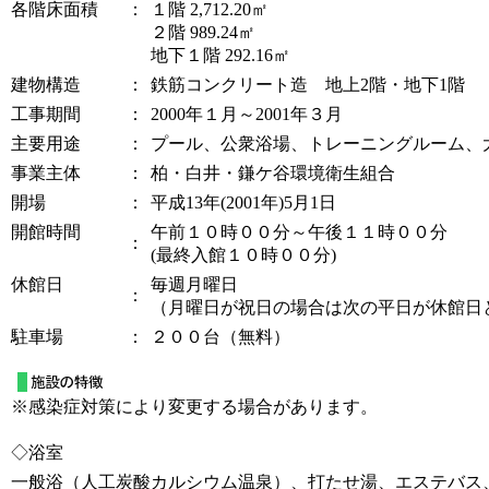
各階床面積
：
１階 2,712.20㎡
２階 989.24㎡
地下１階 292.16㎡
建物構造
：
鉄筋コンクリート造 地上2階・地下1階
工事期間
：
2000年１月～2001年３月
主要用途
：
プール、公衆浴場、トレーニングルーム、
事業主体
：
柏・白井・鎌ケ谷環境衛生組合
開場
：
平成13年(2001年)5月1日
開館時間
午前１０時００分～午後１１時００分
：
(最終入館１０時００分)
休館日
毎週月曜日
：
（月曜日が祝日の場合は次の平日が休館日
駐車場
：
２００台（無料）
※感染症対策により変更する場合があります。
◇浴室
一般浴（人工炭酸カルシウム温泉）、打たせ湯、エステバス