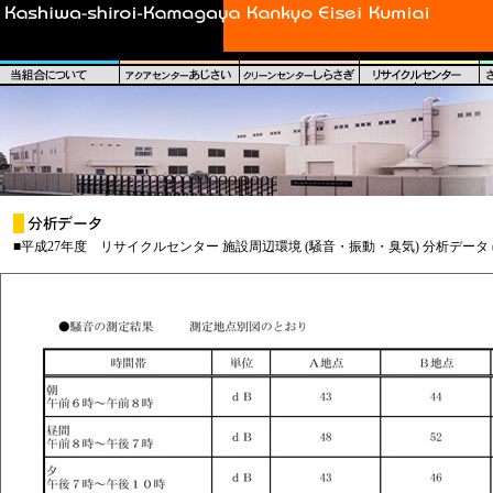
■平成27年度 リサイクルセンター 施設周辺環境 (騒音・振動・臭気) 分析データ 