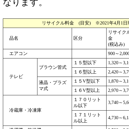
なります。
リサイクル料金 (目安) ※2021年4月1
リサイク
品名
区分
金
(税込み)
エアコン
900～2,0
１５型以下
1,320～3,
ブラウン管式
１６型以上
2,420～3,
テレビ
１５V型以下
1,870～3,
液晶・プラズ
マ式
１６V型以上
2,970～3,
１７０リット
3,740～5,
ル以下
冷蔵庫・冷凍庫
１７１リット
4,730～6,
ル以上