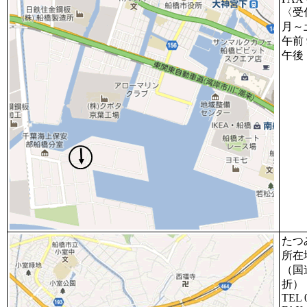
〈受
月～
午前 9
午後 1
たつ
所在
（国
折）
TEL 