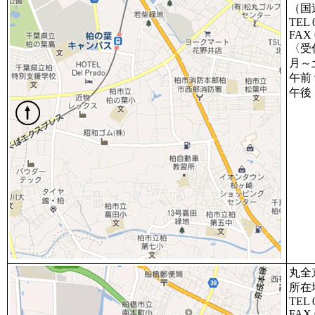
（国
TEL 
FAX 
〈受
月～
午前 9
午後 1
丸全
所在
TEL 
FAX 