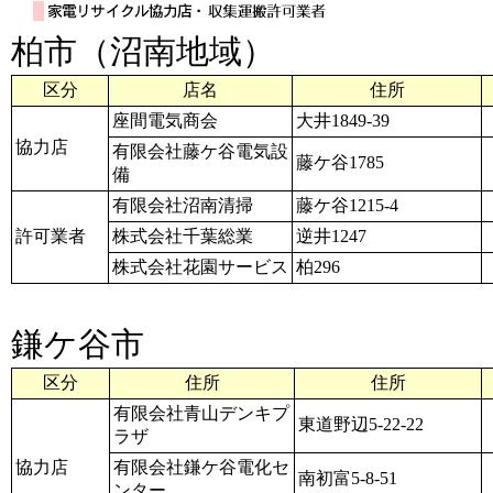
柏市（沼南地域）
区分
店名
住所
座間電気商会
大井1849-39
協力店
有限会社藤ケ谷電気設
藤ケ谷1785
備
有限会社沼南清掃
藤ケ谷1215-4
許可業者
株式会社千葉総業
逆井1247
株式会社花園サービス
柏296
鎌ケ谷市
区分
住所
住所
有限会社青山デンキプ
東道野辺5-22-22
ラザ
協力店
有限会社鎌ケ谷電化セ
南初富5-8-51
ンター