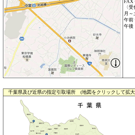
FAX 
〈受
月～
午前 9
午後 1
千葉県及び近県の指定引取場所 (地図をクリックして拡大