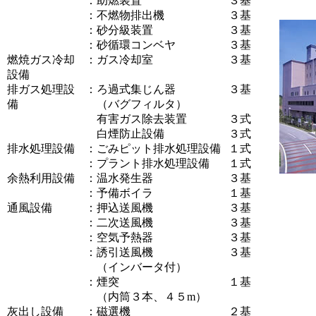
：
助燃装置
３基
：
不燃物排出機
３基
：
砂分級装置
３基
：
砂循環コンベヤ
３基
燃焼ガス冷却
：
ガス冷却室
３基
設備
排ガス処理設
：
ろ過式集じん器
３基
備
（バグフィルタ）
有害ガス除去装置
３式
白煙防止設備
３式
排水処理設備
：
ごみピット排水処理設備
１式
：
プラント排水処理設備
１式
余熱利用設備
：
温水発生器
３基
：
予備ボイラ
１基
通風設備
：
押込送風機
３基
：
二次送風機
３基
：
空気予熱器
３基
：
誘引送風機
３基
（インバータ付）
：
煙突
１基
（内筒３本、４５m）
灰出し設備
：
磁選機
２基