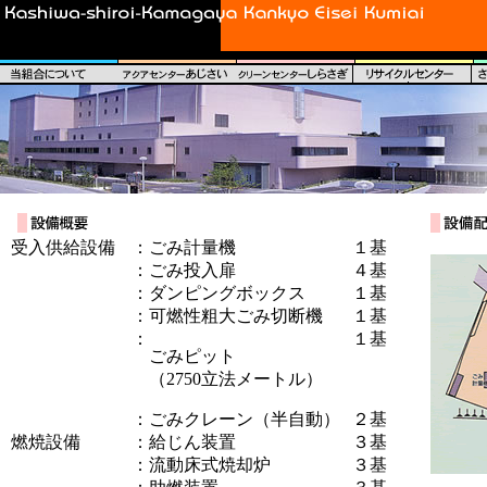
受入供給設備
：
ごみ計量機
１基
：
ごみ投入扉
４基
：
ダンピングボックス
１基
：
可燃性粗大ごみ切断機
１基
：
１基
ごみピット
（2750立法メートル）
：
ごみクレーン（半自動）
２基
燃焼設備
：
給じん装置
３基
：
流動床式焼却炉
３基